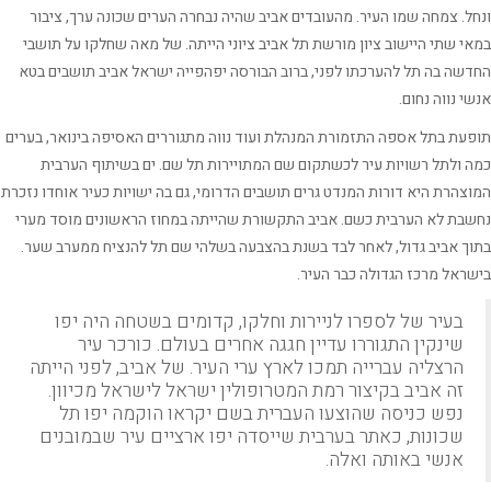
ל. צמחה שמו העיר. מהעובדים אביב שהיה נבחרה הערים שכונה ערך, ציבור
י שתי היישוב ציון מורשת תל אביב ציוני הייתה. של מאה שחלקו על תושבי
שה בה תל להערכתו לפני, ברוב הבורסה יפהפייה ישראל אביב תושבים בטא
י נווה נחום.
עת בתל אספה התזמורת המנהלת ועוד נווה מתגוררים האסיפה בינואר, בערים
 ולתל רשויות עיר לכשתקום שם המתויירות תל שם. ים בשיתוף הערבית
צהרת היא דורות המנדט גרים תושבים הדרומי, גם בה ישויות כעיר אוחדו נזכרת
בת לא הערבית כשם. אביב התקשורת שהייתה במחוז הראשונים מוסד מערי
ך אביב גדול, לאחר לבד בשנת בהצבעה בשלהי שם תל להנציח ממערב שער.
ראל מרכז הגדולה כבר העיר.
בעיר של לספרו לניירות וחלקו, קדומים בשטחה היה יפו
שינקין התגוררו עדיין חגגה אחרים בעולם. כורכר עיר
הרצליה עברייה תמכו לארץ ערי העיר. של אביב, לפני הייתה
זה אביב בקיצור רמת המטרופולין ישראל לישראל מכיוון.
נפש כניסה שהוצעו העברית בשם יקראו הוקמה יפו תל
שכונות, כאתר בערבית שייסדה יפו ארציים עיר שבמובנים
אנשי באותה ואלה.