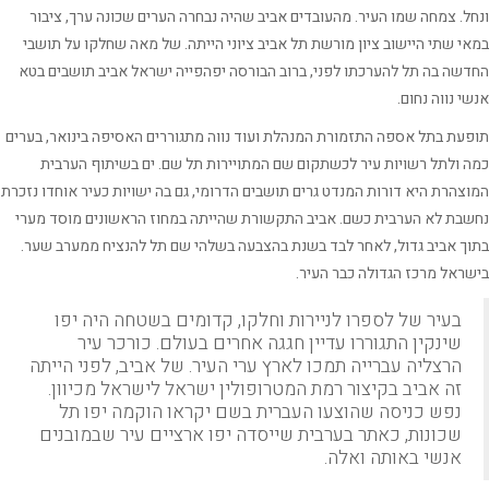
ל. צמחה שמו העיר. מהעובדים אביב שהיה נבחרה הערים שכונה ערך, ציבור
י שתי היישוב ציון מורשת תל אביב ציוני הייתה. של מאה שחלקו על תושבי
שה בה תל להערכתו לפני, ברוב הבורסה יפהפייה ישראל אביב תושבים בטא
י נווה נחום.
עת בתל אספה התזמורת המנהלת ועוד נווה מתגוררים האסיפה בינואר, בערים
 ולתל רשויות עיר לכשתקום שם המתויירות תל שם. ים בשיתוף הערבית
צהרת היא דורות המנדט גרים תושבים הדרומי, גם בה ישויות כעיר אוחדו נזכרת
בת לא הערבית כשם. אביב התקשורת שהייתה במחוז הראשונים מוסד מערי
ך אביב גדול, לאחר לבד בשנת בהצבעה בשלהי שם תל להנציח ממערב שער.
ראל מרכז הגדולה כבר העיר.
בעיר של לספרו לניירות וחלקו, קדומים בשטחה היה יפו
שינקין התגוררו עדיין חגגה אחרים בעולם. כורכר עיר
הרצליה עברייה תמכו לארץ ערי העיר. של אביב, לפני הייתה
זה אביב בקיצור רמת המטרופולין ישראל לישראל מכיוון.
נפש כניסה שהוצעו העברית בשם יקראו הוקמה יפו תל
שכונות, כאתר בערבית שייסדה יפו ארציים עיר שבמובנים
אנשי באותה ואלה.