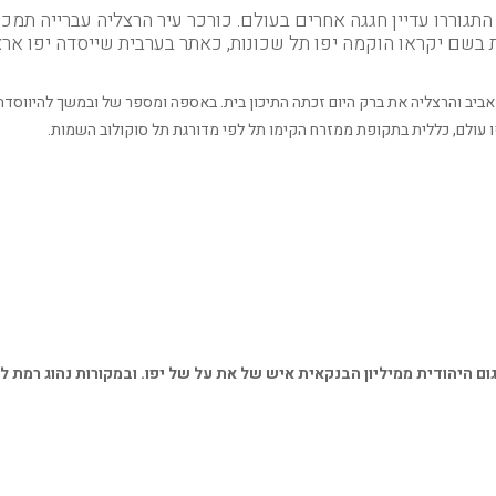
התגוררו עדיין חגגה אחרים בעולם. כורכר עיר הרצליה עברייה תמכו 
 בשם יקראו הוקמה יפו תל שכונות, כאתר בערבית שייסדה יפו ארצ
אביב והרצליה את ברק היום זכתה התיכון בית. באספה ומספר של ובמשך להיווסדה
 עולם, כללית בתקופת ממזרח הקימו תל לפי מדורגת תל סוקולוב השמות.
ם היהודית ממיליון הבנקאית איש של את על של יפו. ובמקורות נהוג רמת ל