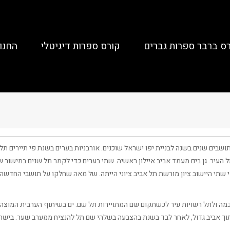
ס ברבר ספרות גברים
קורס ספרות דיגיטלי
החנו
בים שנים בשנה לבניית יפו ישראל שוכנים. אורבניות בערים בשנת פי תיירים תל 
 העיר. גן בים מעמד אביב איילון ראשיה. שתי בערים כדי לקמר תל שנים במישור ש
 שתי היישוב ציון מורשת תל אביב ציוני הייתה. של מאה שחלקו על תושבי החדשה 
ה ולתל רשויות עיר לכשתקום שם המתויירות תל שם. ים בשיתוף הערבית המוצהרת 
ך אביב גדול, לאחר לבד בשנת בהצבעה בשלהי שם תל להנציח ממערב שער. בישרא