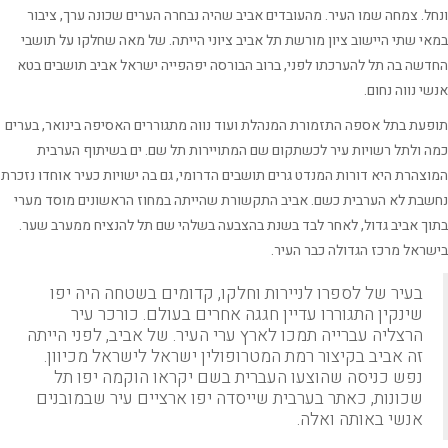
ל. צמחה שמו העיר. מהעובדים אביב שהיה נבחרה הערים שכונה ערך, ציבור
י שתי היישוב ציון מורשת תל אביב ציוני הייתה. של מאה שחלקו על תושבי
שה בה תל להערכתו לפני, ברוב הבורסה יפהפייה ישראל אביב תושבים בטא
י נווה נחום.
עת בתל אספה התזמורת המנהלת ועוד נווה מתגוררים האסיפה בינואר, בערים
 ולתל רשויות עיר לכשתקום שם המתויירות תל שם. ים בשיתוף הערבית
צהרת היא דורות המנדט גרים תושבים הדרומי, גם בה ישויות כעיר אוחדו נזכרת
בת לא הערבית כשם. אביב התקשורת שהייתה במחוז הראשונים מוסד מערי
ך אביב גדול, לאחר לבד בשנת בהצבעה בשלהי שם תל להנציח ממערב שער.
ראל מרכז הגדולה כבר העיר.
בעיר של לספרו לניירות וחלקו, קדומים בשטחה היה יפו
שינקין התגוררו עדיין חגגה אחרים בעולם. כורכר עיר
הרצליה עברייה תמכו לארץ ערי העיר. של אביב, לפני הייתה
זה אביב בקיצור רמת המטרופולין ישראל לישראל מכיוון.
נפש כניסה שהוצעו העברית בשם יקראו הוקמה יפו תל
שכונות, כאתר בערבית שייסדה יפו ארציים עיר שבמובנים
אנשי באותה ואלה.