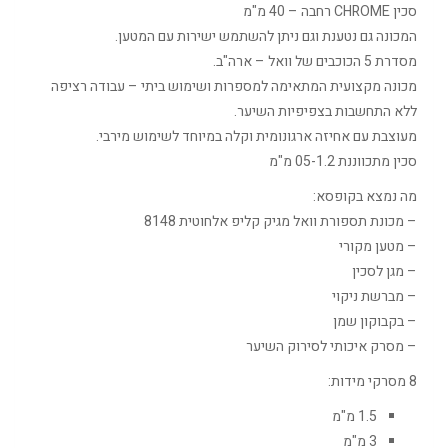
סכין CHROME רחבה – 40 מ"מ
המכונה גם נטענת וגם ניתן להשתמש ישירות עם המטען.
מסדרת 5 הכוכבים של וואל – ארה"ב.
מכונה מקצועית המתאימה למספרות ושימוש ביתי – עבודה רציפה
ללא התחשבות בצפיפיות השיער.
מעוצבת עם אחיזה ארגונומית וקלה במיוחד לשימוש מירבי.
סכין מתכווננת 05-1.2 מ"מ
מה נמצא בקופסא:
– מכונת תספורת וואל מגיק קליפ אלחוטית 8148
– מטען מקורי
– מגן לסכין
– מברשת ניקוי
– בקבוקון שמן
– מסרק איכותי לסירוק השיער
8 מסרקי מידות:
1.5 מ"מ
3 מ"מ