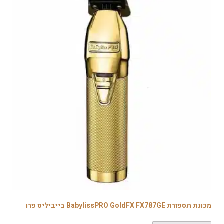
מכונת תספורת BabylissPRO GoldFX FX787GE בייביליס פרו