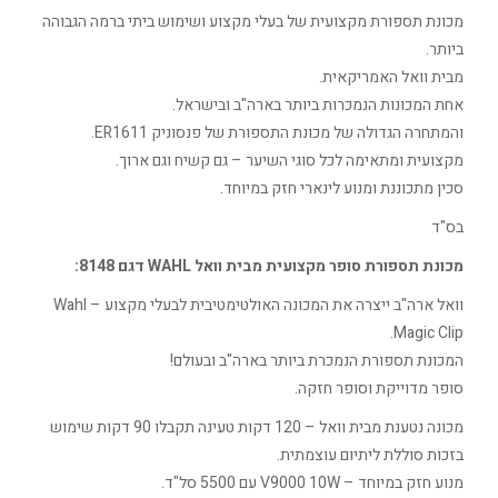
מכונת תספורת מקצועית של בעלי מקצוע ושימוש ביתי ברמה הגבוהה
ביותר.
מבית וואל האמריקאית.
אחת המכונות הנמכרות ביותר בארה"ב ובישראל.
והמתחרה הגדולה של מכונת התספורת של פנסוניק ER1611.
מקצועית ומתאימה לכל סוגי השיער – גם קשיח וגם ארוך.
סכין מתכוננת ומנוע לינארי חזק במיוחד.
בס"ד
מכונת תספורת סופר מקצועית מבית וואל WAHL דגם 8148:
וואל ארה"ב ייצרה את המכונה האולטימטיבית לבעלי מקצוע – Wahl
Magic Clip.
המכונת תספורת הנמכרת ביותר בארה"ב ובעולם!
סופר מדוייקת וסופר חזקה.
מכונה נטענת מבית וואל – 120 דקות טעינה תקבלו 90 דקות שימוש
בזכות סוללת ליתיום עוצמתית.
מנוע חזק במיוחד – V9000 10W עם 5500 סל"ד.