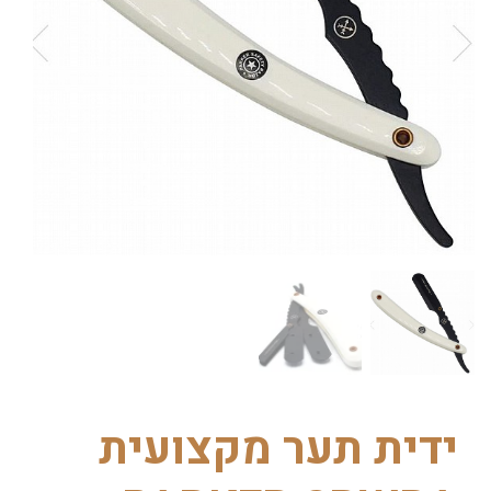
ידית תער מקצועית