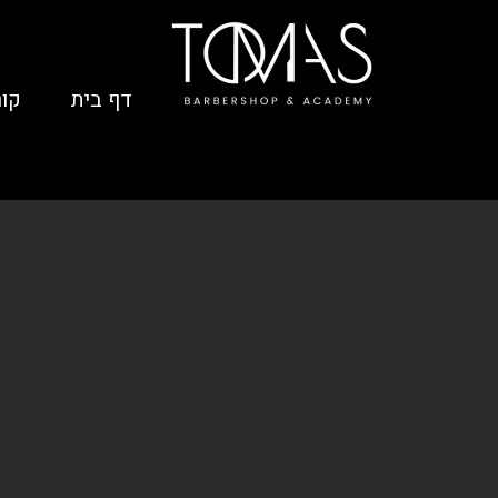
דף בית
קור