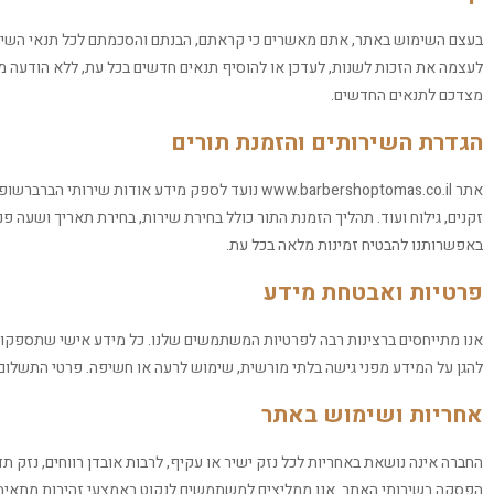
בעצם השימוש באתר, אתם מאשרים כי קראתם, הבנתם והסכמתם לכל תנאי השימוש
לעצמה את הזכות לשנות, לעדכן או להוסיף תנאים חדשים בכל עת, ללא הודעה מ
מצדכם לתנאים החדשים.
הגדרת השירותים והזמנת תורים
אתר www.barbershoptomas.co.il נועד לספק מידע או
זקנים, גילוח ועוד. תהליך הזמנת התור כולל בחירת שירות, בחירת תאריך ושעה פנוי
באפשרותנו להבטיח זמינות מלאה בכל עת.
פרטיות ואבטחת מידע
אנו מתייחסים ברצינות רבה לפרטיות המשתמשים שלנו. כל מידע אישי שתספקו
להגן על המידע מפני גישה בלתי מורשית, שימוש לרעה או חשיפה. פרטי התשלום 
אחריות ושימוש באתר
החברה אינה נושאת באחריות לכל נזק ישיר או עקיף, לרבות אובדן רווחים, נזק 
הפסקה בשירותי האתר. אנו ממליצים למשתמשים לנקוט באמצעי זהירות מתאימים