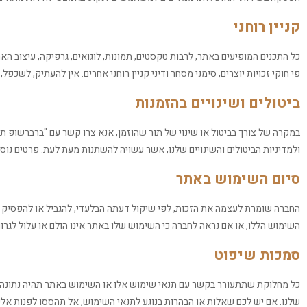
קניין רוחני
כל התכנים המופיעים באתר, לרבות טקסטים, תמונות, לוגואים, גרפיקה, עיצוב ה
פי חוקי זכויות יוצרים, סימני מסחר ודיני קניין רוחני אחרים. אין להעתיק, לש
ביטולים ושינויים בהזמנות
במקרה של צורך בביטול או שינוי של תור שהוזמן, אנא צרו קשר עם "ברברשופ 
ולמדיניות הביטולים והשינויים שלנו, אשר עשויה להשתנות מעת לעת. פרטים נוספים
סיום השימוש באתר
החברה שומרת לעצמה את הזכות, לפי שיקול דעתה הבלעדי, להגביל או להפסיק
השימוש הללו, או אם נראה לחברה כי השימוש שלו באתר אינו הולם או עלול לגר
סמכות שיפוט
כל מחלוקת שתתעורר בקשר עם תנאי שימוש אלו או השימוש באתר תהיה נתונה
שלנו. אם יש לכם שאלות או הבהרות בנוגע לתנאי השימוש, אל תהססו לפנות אלינ