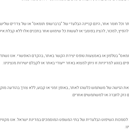
אתר וכל חומר אחר, הינם קניינה הבלעדי של "ברברשופ תומאס" או של צדדים שליש
כפל, להפיץ, למכור, להציג בפומבי או לעשות כל שימוש אחר בתכנים אלו ללא קבלת 
תומאס" בטלפון או באמצעות טופס יצירת הקשר באתר, בהקדם האפשרי. אנו נשתד
 בנוגע למדיניות זו ניתן למצוא באזור ייעודי באתר או לקבלם ישירות מנציגינו.
 את הגישה של משתמש כלשהו לאתר, באופן זמני או קבוע, ללא צורך בהודעה מ
ום נזק לחברה או למשתמשים אחרים.
 לסמכות השיפוט הבלעדית של בתי המשפט המוסמכים במדינת ישראל. אנו מקווי
ו.