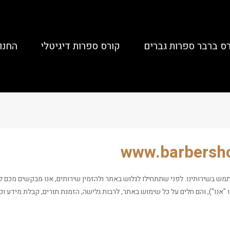
ס ברבר ספרות גברים
קורס ספרות דיגיטלי
החנו
www.barbers. אנו שמחים שבחרתם להשתמש בשירותינו. לפני שתתחילו לגלוש באתר ולהזמין שירותים, אנו מב
או "אנו"), והם חלים על כל שימוש באתר, לרבות גלישה, הזמנת תורים, קבלת מידע