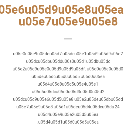
05e6u05d9u05e8u05ea
u05e7u05e9u05e8
u05e0u05e9u05deu05d7 u05dcu05e1u05d9u05d9u05e2
u05dcu05dbu05ddu00a0u05d1u05dbu05dc
u05e2u05d9u05e0u05d9u05d9u05df. u05d0u05e0u05d0
u05deu05dcu05d0u05d5 u05d0u05ea
u05d4u05d8u05d5u05e4u05e1
u05d5u05dcu05e0u05d3u05d0u05d2
u05dcu05d9u05e6u05d5u05e8 u05e2u05deu05dbu05dd
u05e7u05e9u05e8 u05d1u05deu05d4u05dcu05da 24
u05d4u05e9u05e2u05d5u05ea
u05d4u05d1u05d0u05d5u05ea.