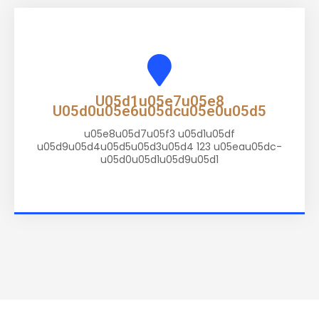
U05d1u05e7u05e8
U05d0u05e6u05dcu05e0u05d5
u05e8u05d7u05f3 u05d1u05df
u05d9u05d4u05d5u05d3u05d4 123 u05eau05dc-
u05d0u05d1u05d9u05d1