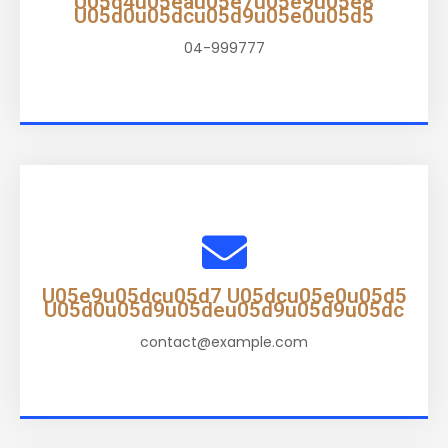
U05d4u05eau05e7u05e9u05e8
U05d0u05dcu05d9u05e0u05d5
04-999777
U05e9u05dcu05d7 U05dcu05e0u05d5
U05d0u05d9u05deu05d9u05d9u05dc
contact@example.com